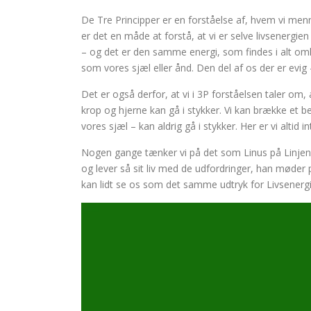
De Tre Principper er en forståelse af, hvem vi menne
er det en måde at forstå, at vi er selve livsenergien 
– og det er den samme energi, som findes i alt om
som vores sjæl eller ånd. Den del af os der er evig 
Det er også derfor, at vi i 3P forståelsen taler om, 
krop og hjerne kan gå i stykker. Vi kan brække et be
vores sjæl – kan aldrig gå i stykker. Her er vi altid
Nogen gange tænker vi på det som Linus på Linjen, s
og lever så sit liv med de udfordringer, han møder på
kan lidt se os som det samme udtryk for Livsenergi