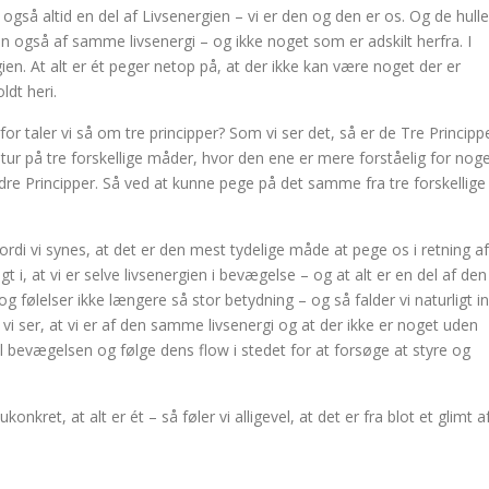
vi også altid en del af Livsenergien – vi er den og den er os. Og de hulle
en også af samme livsenergi – og ikke noget som er adskilt herfra. I
rgien. At alt er ét peger netop på, at der ikke kan være noget der er
ldt heri.
for taler vi så om tre principper? Som vi ser det, så er de Tre Principp
atur på tre forskellige måder, hvor den ene er mere forståelig for nog
re Principper. Så ved at kunne pege på det samme fra tre forskellige
, fordi vi synes, at det er den mest tydelige måde at pege os i retning af
t i, at vi er selve livsenergien i bevægelse – og at alt er en del af den
 følelser ikke længere så stor betydning – og så falder vi naturligt i
vi ser, at vi er af den samme livsenergi og at der ikke er noget uden
d til bevægelsen og følge dens flow i stedet for at forsøge at styre og
nkret, at alt er ét – så føler vi alligevel, at det er fra blot et glimt a