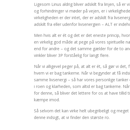
Ligesom Linus aldrig bliver adskilt fra linjen, så er 
og forhindringer vi møder på vejen, er i virkelighed
virkeligheden er der intet, der er adskilt fra livsene
adskilt fra eller udenfor livsenergien – ALT er indeho
Men hvis alt er ét og det er det eneste princip, hvor
en virkelig god måde at pege på vores spirituelle n
end for andre – og det samme gælder for de to and
vinkler bliver 3P forståelig for langt flere.
Når vi alligevel peger på, at alt er ét, så gør vi det
hvem vi er bag tankerne. Når vi begynder at få indsig
samme livsenergi – så har vores personlige tanker og
i roen og klarheden, som altid er bag tankerne. Når 
for denne, så bliver det lettere for os at have tilli
kæmpe imod.
Så selvom det kan virke helt ubegribeligt og meget uko
denne indsigt, at vi finder den største ro.