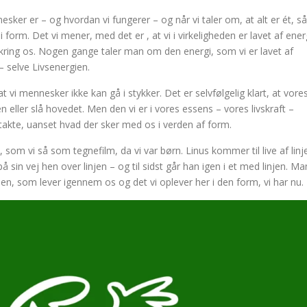
sker er – og hvordan vi fungerer – og når vi taler om, at alt er ét, så
i form. Det vi mener, med det er , at vi i virkeligheden er lavet af ener
kring os. Nogen gange taler man om den energi, som vi er lavet af
– selve Livsenergien.
at vi mennesker ikke kan gå i stykker. Det er selvfølgelig klart, at vore
n eller slå hovedet. Men den vi er i vores essens – vores livskraft –
 intakte, uanset hvad der sker med os i verden af form.
om vi så som tegnefilm, da vi var børn. Linus kommer til live af linj
 sin vej hen over linjen – og til sidst går han igen i et med linjen. Ma
en, som lever igennem os og det vi oplever her i den form, vi har nu.