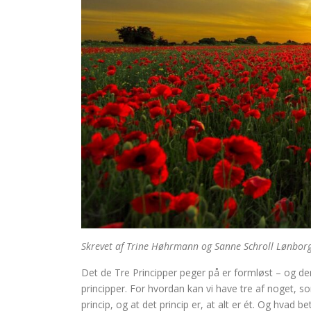
Skrevet af Trine Høhrmann og Sanne Schroll Lønbor
Det de Tre Principper peger på er formløst – og de
principper. For hvordan kan vi have tre af noget, s
princip, og at det princip er, at alt er ét. Og hvad b